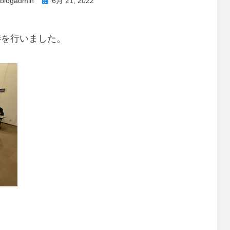
投
ublogadmin
6月 21, 2022
稿
日:
渉を行いました。
。