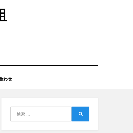
組
合わせ
検
索:
検
索