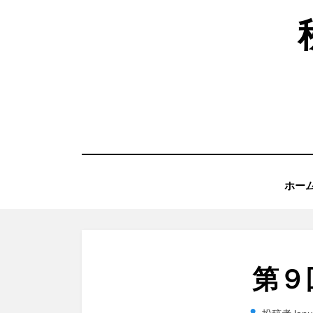
コ
ン
テ
ン
ツ
へ
移
動
ホー
す
る
第９