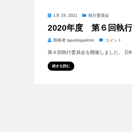
投
1月 29, 2021
執行委員会
稿
2020年度 第６回執
日:
2020
投稿者
lapublogadmin
コメント
年
第６回執行委員会を開催しました。 日時
度
第
続きを読む
６
回
執
行
委
員
会
に