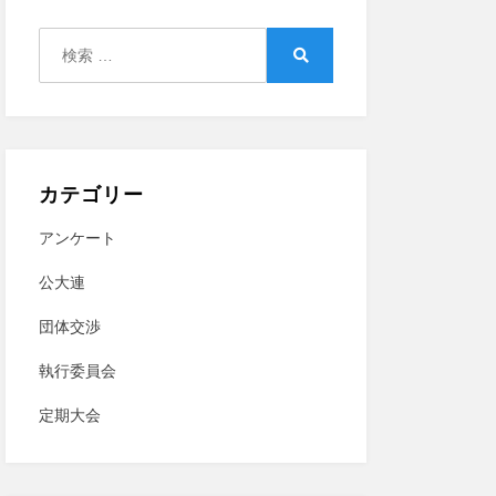
検
索:
検
索
カテゴリー
アンケート
公大連
団体交渉
執行委員会
定期大会