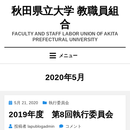
コ
秋田県立大学 教職員組
ン
テ
合
ン
ツ
FACULTY AND STAFF LABOR UNION OF AKITA
へ
PREFECTURAL UNIVERSITY
移
動
メニュー
す
る
月別
:
2020年5月
投
5月 21, 2020
執行委員会
稿
2019年度 第8回執行委員会
日:
2019
投稿者
lapublogadmin
コメント