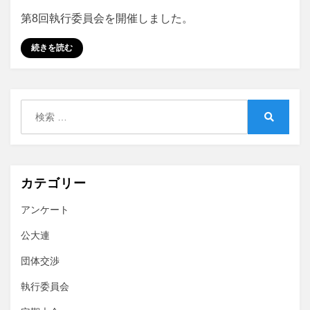
年
第8回執行委員会を開催しました。
度
第
続きを読む
8
回
執
行
検
委
索:
員
検
索
会
に
カテゴリー
アンケート
公大連
団体交渉
執行委員会