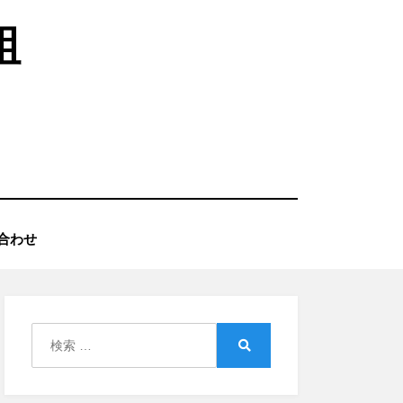
組
合わせ
検
索:
検
索