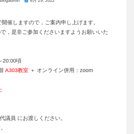
投
ublogadmin
6月 29, 2022
稿
日:
程で開催しますので，ご案内申し上げます。
ので，是非ご参加くださいますようお願いいた
20:00頃
階
A303教室
＋ オンライン併用：zoom
た
】
区代議員 にお渡しください。
す。