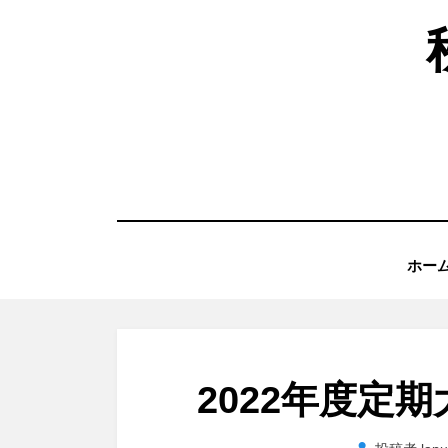
コ
ン
テ
ン
ツ
へ
移
動
ホー
す
る
2022年度定