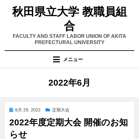
コ
秋田県立大学 教職員組
ン
テ
合
ン
ツ
FACULTY AND STAFF LABOR UNION OF AKITA
へ
PREFECTURAL UNIVERSITY
移
動
メニュー
す
る
月別
:
2022年6月
投
6月 29, 2022
定期大会
稿
2022年度定期⼤会 開催のお知
日:
らせ