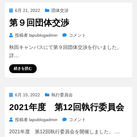
同）
投
6月 21, 2022
団体交渉
執
稿
行
第９回団体交渉
日:
委
員
第
投稿者
lapublogadmin
コメント
会
９
に
秋田キャンパスにて第９回団体交渉を行いました。
回
団
詳…
体
交
続きを読む
渉
に
投
6月 15, 2022
執行委員会
稿
2021年度 第12回執行委員会
日:
2021
投稿者
lapublogadmin
コメント
年
2021年度 第12回執行委員会を開催しました。 …
度