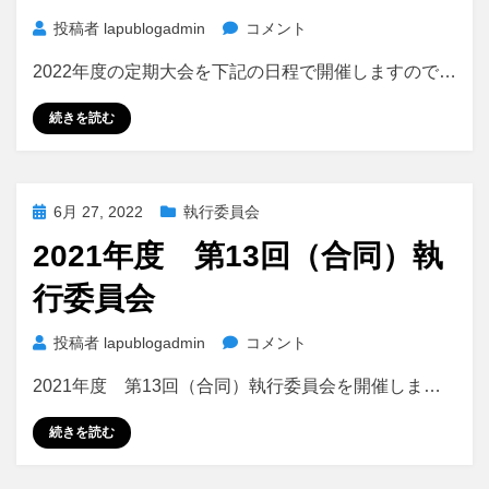
2022
投稿者
lapublogadmin
コメント
年
2022年度の定期大会を下記の日程で開催しますので…
度
定
続きを読む
期
⼤
会
開
投
6月 27, 2022
執行委員会
催
稿
の
2021年度 第13回（合同）執
日:
お
行委員会
知
ら
せ
2021
投稿者
lapublogadmin
コメント
に
年
2021年度 第13回（合同）執行委員会を開催しま…
度
第
続きを読む
13
回
（合