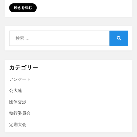
第
続きを読む
12
回
執
行
検
委
索:
員
検
索
会
に
カテゴリー
アンケート
公大連
団体交渉
執行委員会
定期大会